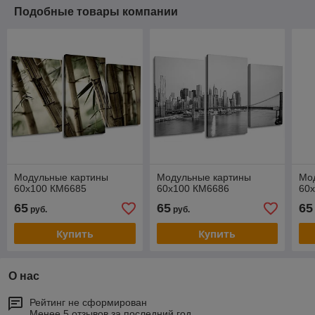
Подобные товары компании
Модульные картины
Модульные картины
Мо
60x100 КМ6685
60x100 КМ6686
60
65
65
65
руб.
руб.
Купить
Купить
О нас
Рейтинг не сформирован
Менее 5 отзывов за последний год