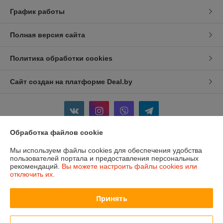
График работы
Полная версия сайта
Политика обработки cookies
Сайт создан на платформе Deal.by
Обработка файлов cookie
Информация для покупателя
Мы используем файлы cookies для обеспечения удобства
пользователей портала и предоставления персональных
Индивидуальный предприниматель:
ИП Изотов Алексей Олегович
рекомендаций.
Вы можете настроить файлы cookies или
Минск. Ул. Седых 36-25
отключить их.
Регистрационный номер ЕГР: 193806782
Принять
УНП: 193806782
Регистрационный орган: Мингорисполком