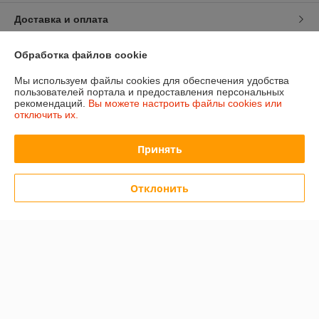
Доставка и оплата
График работы
Обработка файлов cookie
Мы используем файлы cookies для обеспечения удобства
Полная версия сайта
пользователей портала и предоставления персональных
рекомендаций.
Вы можете настроить файлы cookies или
отключить их.
Политика обработки cookies
Принять
Сайт создан на платформе Deal.by
Отклонить
Информация для покупателя
Индивидуальный предприниматель:
ИП Изотов Алексей Олегович
Минск. Ул. Седых 36-25
Регистрационный номер ЕГР: 193806782