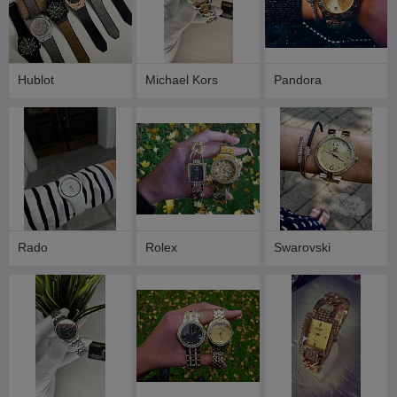
Hublot
Michael Kors
Pandora
Rado
Rolex
Swarovski