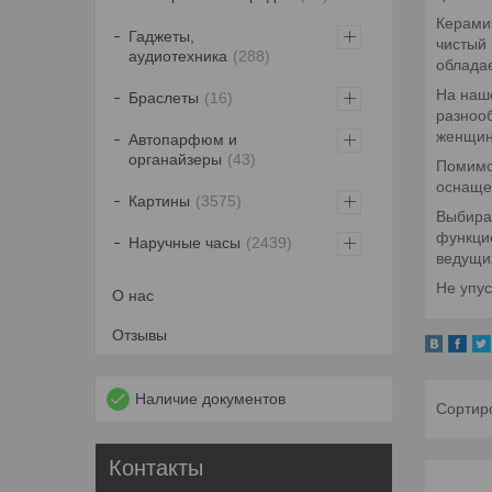
Керами
Гаджеты,
чистый 
аудиотехника
288
обладае
На наше
Браслеты
16
разнооб
женщин,
Автопарфюм и
органайзеры
43
Помимо
оснаще
Картины
3575
Выбирая
функци
Наручные часы
2439
ведущи
Не упус
О нас
Отзывы
Наличие документов
Контакты