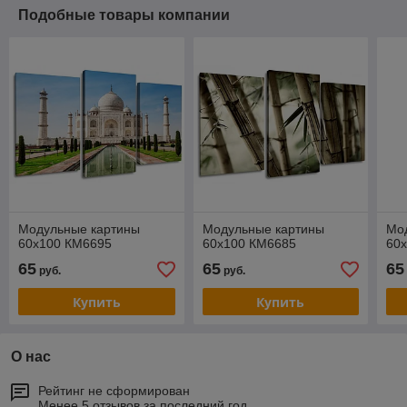
Подобные товары компании
Модульные картины
Модульные картины
Мо
60x100 КМ6695
60x100 КМ6685
60
65
65
65
руб.
руб.
Купить
Купить
О нас
Рейтинг не сформирован
Менее 5 отзывов за последний год