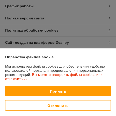
График работы
Полная версия сайта
Политика обработки cookies
Сайт создан на платформе Deal.by
Обработка файлов cookie
Мы используем файлы cookies для обеспечения удобства
пользователей портала и предоставления персональных
рекомендаций.
Вы можете настроить файлы cookies или
Информация для покупателя
отключить их.
Индивидуальный предприниматель:
ИП Изотов Алексей Олегович
Минск. Ул. Седых 36-25
Принять
Регистрационный номер ЕГР: 193806782
Отклонить
УНП: 193806782
Регистрационный орган: Мингорисполком