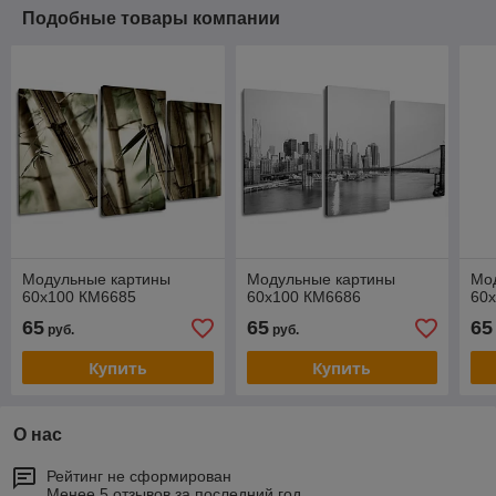
Подобные товары компании
Модульные картины
Модульные картины
Мо
60x100 КМ6685
60x100 КМ6686
60
65
65
65
руб.
руб.
Купить
Купить
О нас
Рейтинг не сформирован
Менее 5 отзывов за последний год