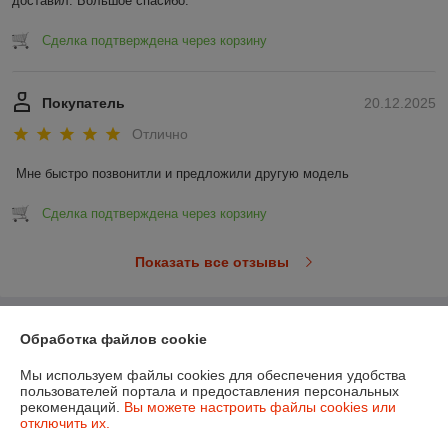
доставил. Большое спасибо.
Сделка подтверждена через корзину
Покупатель
20.12.2025
Отлично
Мне быстро позвонитли и предложили другую модель
Сделка подтверждена через корзину
Показать все отзывы
О нас
Обработка файлов cookie
Мы используем файлы cookies для обеспечения удобства
Контакты
пользователей портала и предоставления персональных
рекомендаций.
Вы можете настроить файлы cookies или
отключить их.
Доставка и оплата