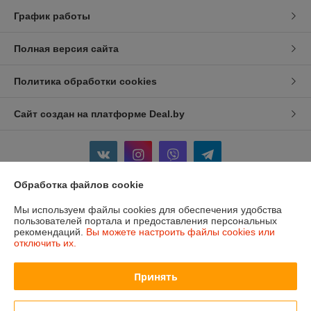
График работы
Полная версия сайта
Политика обработки cookies
Сайт создан на платформе Deal.by
Обработка файлов cookie
Информация для покупателя
Мы используем файлы cookies для обеспечения удобства
пользователей портала и предоставления персональных
Индивидуальный предприниматель:
ИП Изотов Алексей Олегович
рекомендаций.
Вы можете настроить файлы cookies или
Минск. Ул. Седых 36-25
отключить их.
Регистрационный номер ЕГР: 193806782
Принять
УНП: 193806782
Регистрационный орган: Мингорисполком