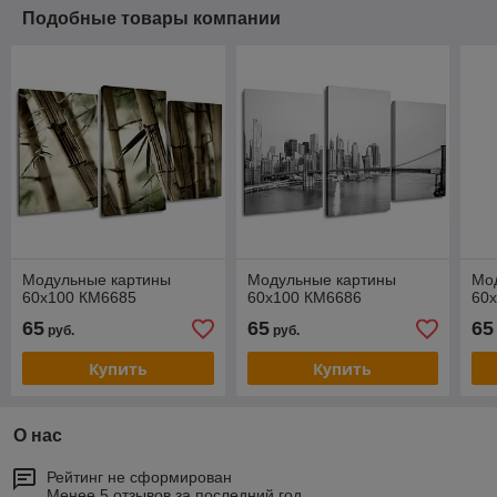
Подобные товары компании
Модульные картины
Модульные картины
Мо
60x100 КМ6685
60x100 КМ6686
60
65
65
65
руб.
руб.
Купить
Купить
О нас
Рейтинг не сформирован
Менее 5 отзывов за последний год