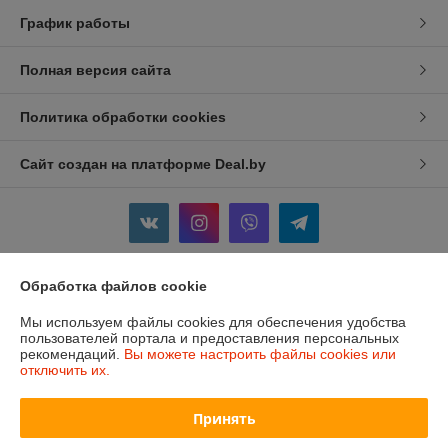
График работы
Полная версия сайта
Политика обработки cookies
Сайт создан на платформе Deal.by
Обработка файлов cookie
Информация для покупателя
Мы используем файлы cookies для обеспечения удобства
Индивидуальный предприниматель:
ИП Изотов Алексей Олегович
пользователей портала и предоставления персональных
Минск. Ул. Седых 36-25
рекомендаций.
Вы можете настроить файлы cookies или
отключить их.
Регистрационный номер ЕГР: 193806782
УНП: 193806782
Принять
Регистрационный орган: Мингорисполком