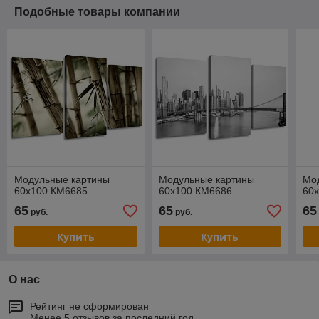
Подобные товары компании
Модульные картины
Модульные картины
Мо
60x100 КМ6685
60x100 КМ6686
60
65
65
65
руб.
руб.
Купить
Купить
О нас
Рейтинг не сформирован
Менее 5 отзывов за последний год