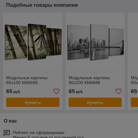
Подобные товары компании
Модульные картины
Модульные картины
Мо
60x100 КМ6685
60x100 КМ6686
60
65
65
65
руб.
руб.
Купить
Купить
О нас
Рейтинг не сформирован
Менее 5 отзывов за последний год