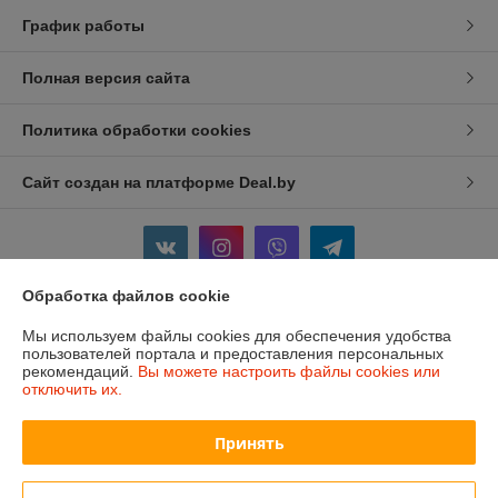
График работы
Полная версия сайта
Политика обработки cookies
Сайт создан на платформе Deal.by
Обработка файлов cookie
Информация для покупателя
Мы используем файлы cookies для обеспечения удобства
пользователей портала и предоставления персональных
Индивидуальный предприниматель:
ИП Изотов Алексей Олегович
рекомендаций.
Вы можете настроить файлы cookies или
Минск. Ул. Седых 36-25
отключить их.
Регистрационный номер ЕГР: 193806782
Принять
УНП: 193806782
Регистрационный орган: Мингорисполком