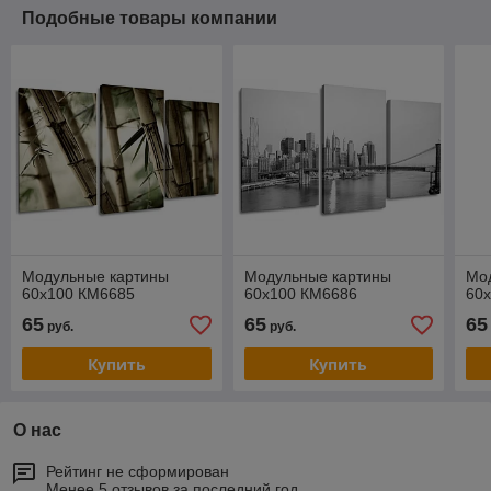
Подобные товары компании
Модульные картины
Модульные картины
Мо
60x100 КМ6685
60x100 КМ6686
60
65
65
65
руб.
руб.
Купить
Купить
О нас
Рейтинг не сформирован
Менее 5 отзывов за последний год