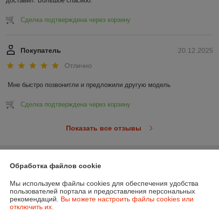
доставил. Большое спасибо.
Сделка подтверждена через корзину
Покупатель
20.12.2025
Отлично
Мне быстро позвонитли и предложили другую модель
Сделка подтверждена через корзину
Показать все отзывы
О нас
Обработка файлов cookie
Мы используем файлы cookies для обеспечения удобства
Контакты
пользователей портала и предоставления персональных
рекомендаций.
Вы можете настроить файлы cookies или
отключить их.
Доставка и оплата