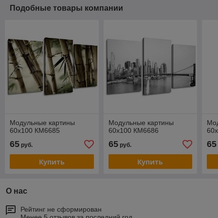
Подобные товары компании
Модульные картины
Модульные картины
Мо
60x100 КМ6685
60x100 КМ6686
60
65
65
65
руб.
руб.
Купить
Купить
О нас
Рейтинг не сформирован
Менее 5 отзывов за последний год