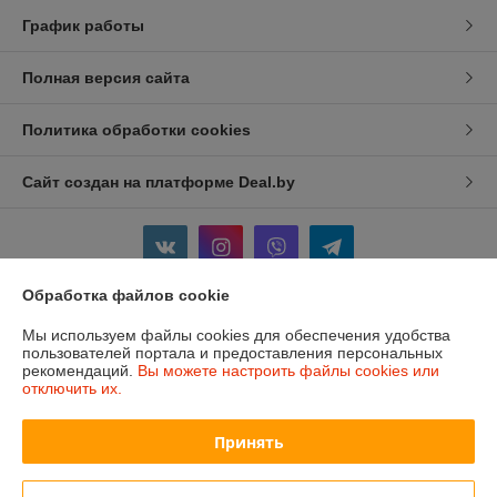
График работы
Полная версия сайта
Политика обработки cookies
Сайт создан на платформе Deal.by
Обработка файлов cookie
Информация для покупателя
Мы используем файлы cookies для обеспечения удобства
пользователей портала и предоставления персональных
Индивидуальный предприниматель:
ИП Изотов Алексей Олегович
рекомендаций.
Вы можете настроить файлы cookies или
Минск. Ул. Седых 36-25
отключить их.
Регистрационный номер ЕГР: 193806782
Принять
УНП: 193806782
Регистрационный орган: Мингорисполком