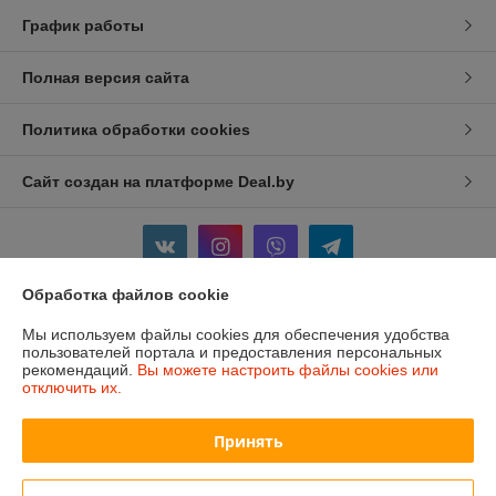
График работы
Полная версия сайта
Политика обработки cookies
Сайт создан на платформе Deal.by
Обработка файлов cookie
Информация для покупателя
Мы используем файлы cookies для обеспечения удобства
пользователей портала и предоставления персональных
Индивидуальный предприниматель:
ИП Изотов Алексей Олегович
рекомендаций.
Вы можете настроить файлы cookies или
Минск. Ул. Седых 36-25
отключить их.
Регистрационный номер ЕГР: 193806782
Принять
УНП: 193806782
Регистрационный орган: Мингорисполком