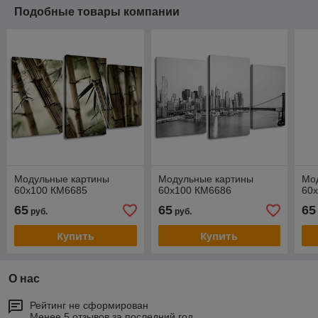
Подобные товары компании
Модульные картины
Модульные картины
Мо
60x100 КМ6685
60x100 КМ6686
60
65
65
65
руб.
руб.
Купить
Купить
О нас
Рейтинг не сформирован
Менее 5 отзывов за последний год