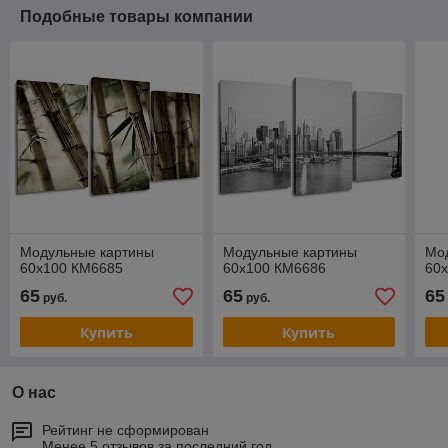
Подобные товары компании
Модульные картины
Модульные картины
Мо
60x100 КМ6685
60x100 КМ6686
60
65
65
65
руб.
руб.
Купить
Купить
О нас
Рейтинг не сформирован
Менее 5 отзывов за последний год