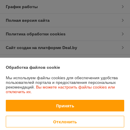
График работы
Полная версия сайта
Политика обработки cookies
Сайт создан на платформе Deal.by
Обработка файлов cookie
Мы используем файлы cookies для обеспечения удобства
пользователей портала и предоставления персональных
Информация для покупателя
рекомендаций.
Вы можете настроить файлы cookies или
отключить их.
Индивидуальный предприниматель:
ИП Изотов Алексей Олегович
Минск. Ул. Седых 36-25
Принять
Регистрационный номер ЕГР: 193806782
УНП: 193806782
Отклонить
Регистрационный орган: Мингорисполком