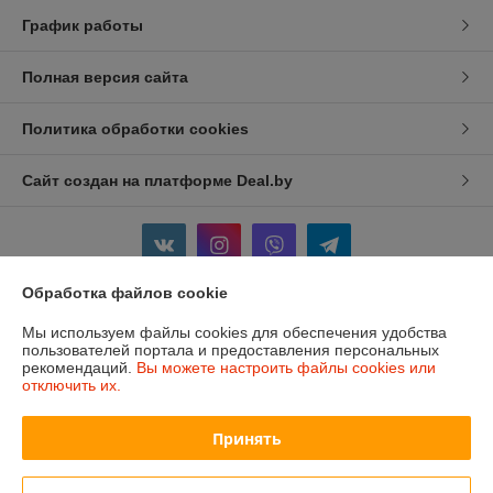
График работы
Полная версия сайта
Политика обработки cookies
Сайт создан на платформе Deal.by
Обработка файлов cookie
Информация для покупателя
Мы используем файлы cookies для обеспечения удобства
пользователей портала и предоставления персональных
Индивидуальный предприниматель:
ИП Изотов Алексей Олегович
рекомендаций.
Вы можете настроить файлы cookies или
Минск. Ул. Седых 36-25
отключить их.
Регистрационный номер ЕГР: 193806782
Принять
УНП: 193806782
Регистрационный орган: Мингорисполком