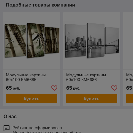
Подобные товары компании
Модульные картины
Модульные картины
Мо
60x100 КМ6685
60x100 КМ6686
60
65
65
65
руб.
руб.
Купить
Купить
О нас
Рейтинг не сформирован
Менее 5 отзывов за последний год