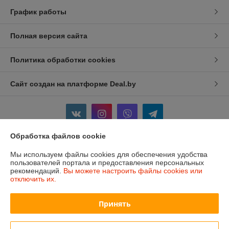
График работы
Полная версия сайта
Политика обработки cookies
Сайт создан на платформе Deal.by
Обработка файлов cookie
Информация для покупателя
Мы используем файлы cookies для обеспечения удобства
пользователей портала и предоставления персональных
Индивидуальный предприниматель:
ИП Изотов Алексей Олегович
рекомендаций.
Вы можете настроить файлы cookies или
Минск. Ул. Седых 36-25
отключить их.
Регистрационный номер ЕГР: 193806782
Принять
УНП: 193806782
Регистрационный орган: Мингорисполком