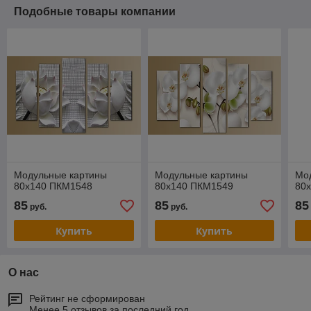
Подобные товары компании
Модульные картины
Модульные картины
Мо
80x140 ПКМ1548
80x140 ПКМ1549
80
85
85
85
руб.
руб.
Купить
Купить
О нас
Рейтинг не сформирован
Менее 5 отзывов за последний год