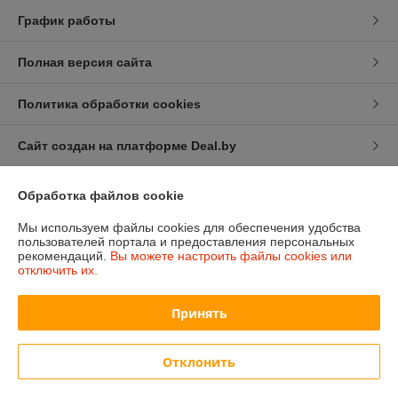
График работы
Полная версия сайта
Политика обработки cookies
Сайт создан на платформе Deal.by
Обработка файлов cookie
Мы используем файлы cookies для обеспечения удобства
пользователей портала и предоставления персональных
рекомендаций.
Вы можете настроить файлы cookies или
Информация для покупателя
отключить их.
Индивидуальный предприниматель:
ИП Изотов Алексей Олегович
Минск. Ул. Седых 36-25
Принять
Регистрационный номер ЕГР: 193806782
Отклонить
УНП: 193806782
Регистрационный орган: Мингорисполком