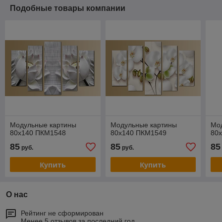
Подобные товары компании
Модульные картины
Модульные картины
Мо
80x140 ПКМ1548
80x140 ПКМ1549
80
85
85
85
руб.
руб.
Купить
Купить
О нас
Рейтинг не сформирован
Менее 5 отзывов за последний год