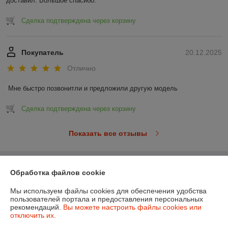
доставил. Большое спасибо.
Сделка подтверждена через корзину
Покупатель
20.12.2025
Отлично
Мне быстро позвонитли и предложили другую модель
Сделка подтверждена через корзину
Показать все отзывы
О нас
Обработка файлов cookie
Мы используем файлы cookies для обеспечения удобства
Контакты
пользователей портала и предоставления персональных
рекомендаций.
Вы можете настроить файлы cookies или
отключить их.
Доставка и оплата