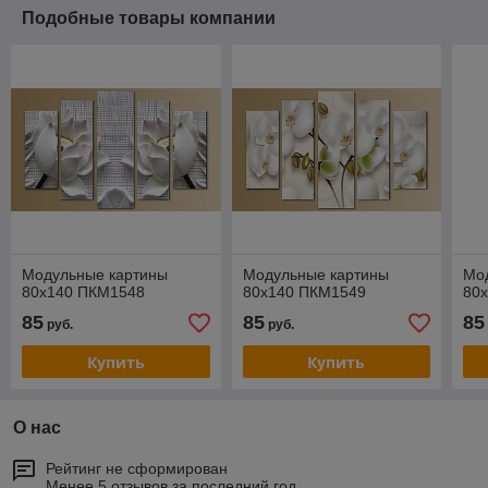
Подобные товары компании
Модульные картины
Модульные картины
Мо
80x140 ПКМ1548
80x140 ПКМ1549
80
85
85
85
руб.
руб.
Купить
Купить
О нас
Рейтинг не сформирован
Менее 5 отзывов за последний год