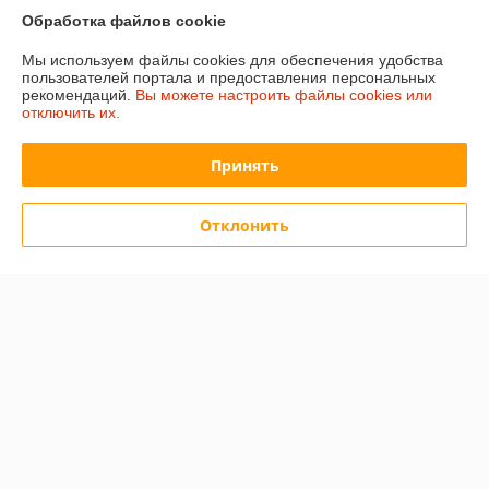
доставил. Большое спасибо.
Обработка файлов cookie
Сделка подтверждена через корзину
Мы используем файлы cookies для обеспечения удобства
пользователей портала и предоставления персональных
рекомендаций.
Вы можете настроить файлы cookies или
Покупатель
20.12.2025
отключить их.
Отлично
Принять
Мне быстро позвонитли и предложили другую модель
Отклонить
Сделка подтверждена через корзину
Показать все отзывы
О нас
Контакты
Доставка и оплата