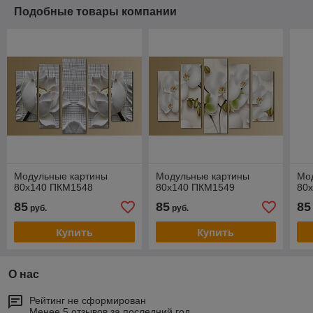
Подобные товары компании
Модульные картины
Модульные картины
Мо
80x140 ПКМ1548
80x140 ПКМ1549
80
85
85
85
руб.
руб.
Купить
Купить
О нас
Рейтинг не сформирован
Менее 5 отзывов за последний год