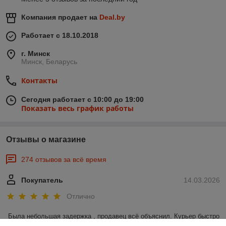
Компания продает на
Deal.by
Работает с 18.10.2018
г. Минск
Минск, Беларусь
Контакты
Сегодня работает с 10:00 до 19:00
Показать весь график работы
Отзывы о магазине
274 отзывов за всё время
Покупатель
14.03.2026
Отлично
Была небольшая задержка , продавец всё объяснил. Курьер быстро 