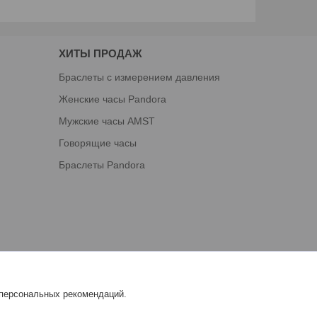
ХИТЫ ПРОДАЖ
Браслеты с измерением давления
Женские часы Pandora
Мужские часы AMST
Говорящие часы
Браслеты Pandora
 персональных рекомендаций.