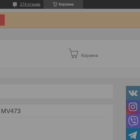
274 отзыва
Корзина
Корзина
0 MV473