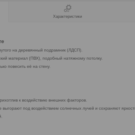
Характеристики
те
янутого на деревянный подрамник (ЛДСП).
ский материал (ПВХ), подобный натяжному потолку.
ько повесить её на стену.
прихотлив к воздействию внешних факторов.
 не выгорают под воздействием солнечных лучей и сохраняют яркос
й.