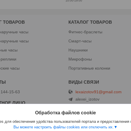
10:00-19:00
Г ТОВАРОВ
КАТАЛОГ ТОВАРОВ
наручные часы
Фитнес-браслеты
наручные часы
Смарт-часы
ные часы
Наушники
-реплики
Микрофоны
ские часы
Портативные колонки
lexaizotov91@gmail.com
 144-15-63
alexei_izotov
+375291441563
Обработка файлов cookie
+375291441563
s для обеспечения удобства пользователей портала и предоставления
Вы можете настроить файлы cookies или отключить их.