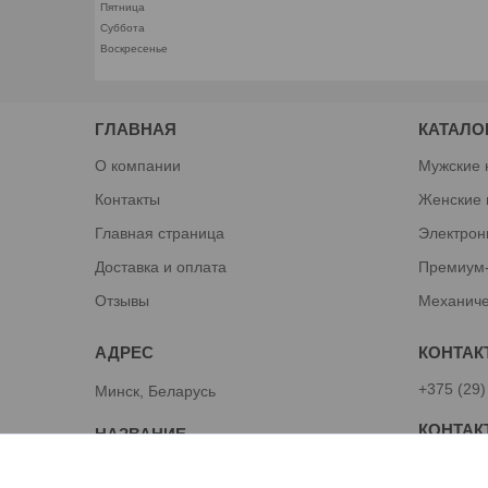
Пятница
Суббота
Воскресенье
ГЛАВНАЯ
КАТАЛО
О компании
Мужские 
Контакты
Женские 
Главная страница
Электрон
Доставка и оплата
Премиум
Отзывы
Механиче
+375 (29)
Минск, Беларусь
Алексей
TUT-KUPI