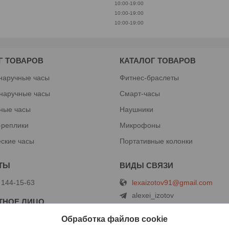
10:00-19:00
10:00-19:00
10:00-19:00
Г ТОВАРОВ
КАТАЛОГ ТОВАРОВ
наручные часы
Фитнес-браслеты
наручные часы
Смарт-часы
ные часы
Наушники
-реплики
Микрофоны
ские часы
Портативные колонки
lexaizotov91@gmail.com
 144-15-63
alexei_izotov
+375291441563
Обработка файлов cookie
+375291441563