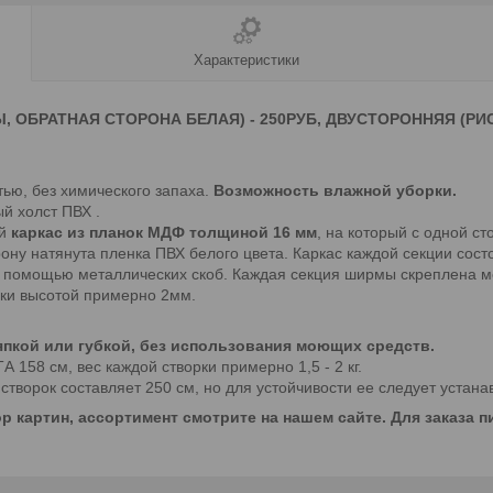
Характеристики
ОБРАТНАЯ СТОРОНА БЕЛАЯ) - 250РУБ, ДВУСТОРОННЯЯ (РИСУ
тью, без химического запаха.
Возможность влажной уборки.
й холст ПВХ .
ой
каркас из планок МДФ толщиной 16 мм
, на который с одной ст
ну натянута пленка ПВХ белого цвета. Каркас каждой секции сост
с помощью металлических скоб. Каждая секция ширмы скреплена ме
ки высотой примерно 2мм.
пкой или губкой, без использования моющих средств.
58 см, вес каждой створки примерно 1,5 - 2 кг.
ворок составляет 250 см, но для устойчивости ее следует устанав
р картин, ассортимент смотрите на нашем сайте. Для заказа 