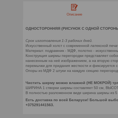
Описание
ОДНОСТОРОННЯЯ (РИСУНОК С ОДНОЙ СТОРОНЫ, 
Срок изготовления 1-3 рабочих дней.
Искусственный холст с современной латексной печа
Материал: подрамник - МДФ, полотно - искусственны
Конструкция ширмы перегородки представляет соб
нанесенным на неё изображением, а на вторую сторо
перемычки для придания жесткости и фиксируется 
Опоры из МДФ 2 штуки на каждую секцию перегород
Чистить ширму можно влажной (НЕ МОКРОЙ) тря
ШИРИНА 1 створки ширмы составляет 50 см, ВЫСОТА 1
В полностью разложенном виде ширина ширмы из 5 ст
Есть доставка по всей Беларуси! Большой выбо
+375291441563.