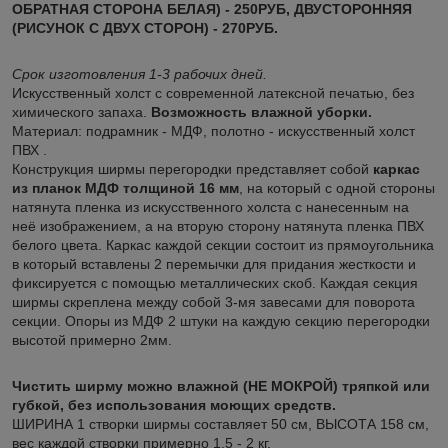
ОБРАТНАЯ СТОРОНА БЕЛАЯ) - 250РУБ, ДВУСТОРОННЯЯ
(РИСУНОК С ДВУХ СТОРОН) - 270РУБ.
Срок изготовления 1-3 рабочих дней.
Искусственный холст с современной латексной печатью, без
химического запаха.
Возможность влажной уборки.
Материал: подрамник - МДФ, полотно - искусственный холст
ПВХ .
Конструкция ширмы перегородки представляет собой
каркас
из планок МДФ толщиной 16 мм
, на который с одной стороны
натянута пленка из искусственного холста с нанесенным на
неё изображением, а на вторую сторону натянута пленка ПВХ
белого цвета. Каркас каждой секции состоит из прямоугольника
в который вставлены 2 перемычки для придания жесткости и
фиксируется с помощью металлических скоб. Каждая секция
ширмы скреплена между собой 3-мя завесами для поворота
секции. Опоры из МДФ 2 штуки на каждую секцию перегородки
высотой примерно 2мм.
Чистить ширму можно влажной (НЕ МОКРОЙ) тряпкой или
губкой, без использования моющих средств.
ШИРИНА 1 створки ширмы составляет 50 см, ВЫСОТА 158 см,
вес каждой створки примерно 1,5 - 2 кг.