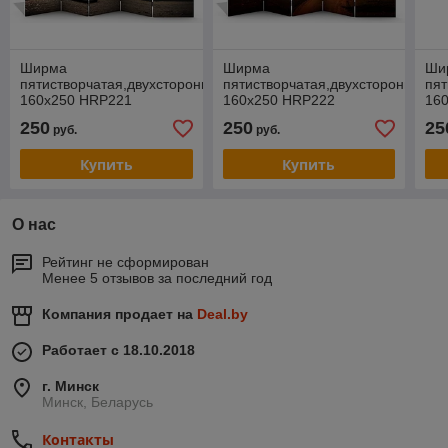
Ширма
Ширма
Ши
пятистворчатая,двухсторонняя
пятистворчатая,двухсторонняя
пят
160х250 HRP221
160х250 HRP222
16
250
250
25
руб.
руб.
Купить
Купить
О нас
Рейтинг не сформирован
Менее 5 отзывов за последний год
Компания продает на
Deal.by
Работает с 18.10.2018
г. Минск
Минск, Беларусь
Контакты