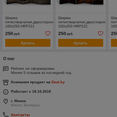
Ширма
Ширма
Ши
пятистворчатая,двухсторонняя
пятистворчатая,двухсторонняя
пят
160х250 HRP221
160х250 HRP222
16
250
250
25
руб.
руб.
Купить
Купить
О нас
Рейтинг не сформирован
Менее 5 отзывов за последний год
Компания продает на
Deal.by
Работает с 18.10.2018
г. Минск
Минск, Беларусь
Контакты