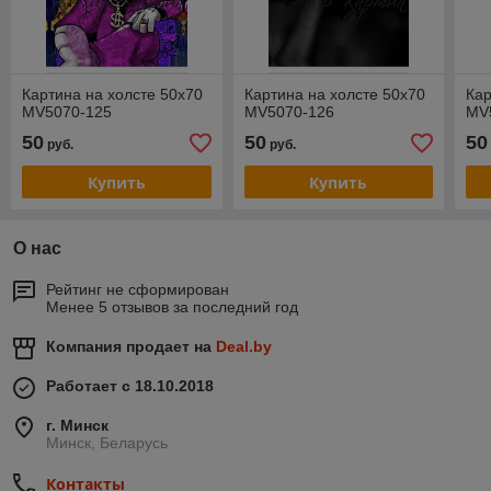
Картина на холсте 50х70
Картина на холсте 50х70
Кар
MV5070-125
MV5070-126
MV
50
50
50
руб.
руб.
Купить
Купить
О нас
Рейтинг не сформирован
Менее 5 отзывов за последний год
Компания продает на
Deal.by
Работает с 18.10.2018
г. Минск
Минск, Беларусь
Контакты