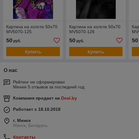
Картина на холсте 50х70
Картина на холсте 50х70
Кар
MV5070-125
MV5070-126
MV
50
50
50
руб.
руб.
Купить
Купить
О нас
Рейтинг не сформирован
Менее 5 отзывов за последний год
Компания продает на
Deal.by
Работает с 18.10.2018
г. Минск
Минск, Беларусь
Контакты