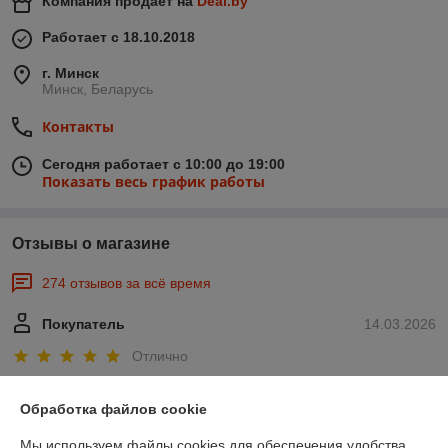
Компания продает на
Deal.by
Работает с 18.10.2018
г. Минск
Минск, Беларусь
Контакты
Сегодня работает с 10:00 до 19:00
Показать весь график работы
Отзывы о магазине
274 отзывов за всё время
Покупатель
14.03.2026
Отлично
Была небольшая задержка , продавец всё объяснил. Курьер быстро 
Обработка файлов cookie
доставил. Большое спасибо.
Мы используем файлы cookies для обеспечения удобства